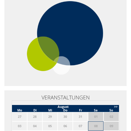
VERANSTALTUNGEN
August
>>
Mo
Di
Mi
Do
Fr
Sa
So
27
28
29
30
31
01
02
03
04
05
06
07
08
09