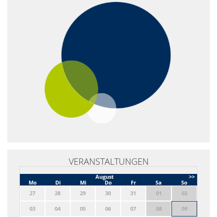
VERANSTALTUNGEN
August
>>
Mo
Di
Mi
Do
Fr
Sa
So
27
28
29
30
31
01
02
03
04
05
06
07
08
09