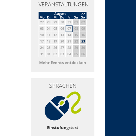
VERANSTALTUNGEN
August
>>
Mo
Di
Mi
Do
Fr
Sa
So
27
28
29
30
31
01
02
03
04
05
06
07
08
09
10
11
12
13
14
15
16
17
18
19
20
21
22
23
24
25
26
27
28
29
30
31
01
02
03
04
05
06
Mehr Events entdecken
SPRACHEN
Einstufungstest