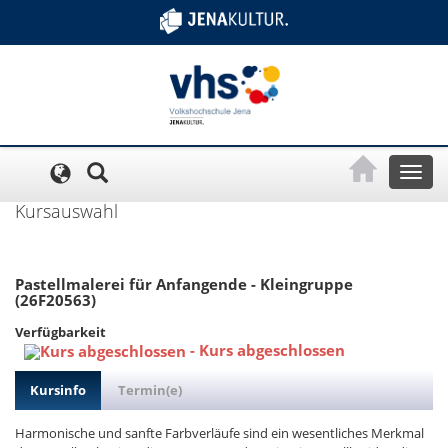
Cookie-Einstellungen
Toggl
naviga
Kursauswahl
Pastellmalerei für Anfangende - Kleingruppe
(26F20563)
Verfügbarkeit
-
Kurs abgeschlossen
Kursinfo
Termin(e)
Harmonische und sanfte Farbverläufe sind ein wesentliches Merkmal