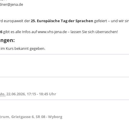
idner@jena.de
rd europaweit der
25. Europäische Tag der Sprachen
gefeiert – und wir si
26
gibt es alle Infos auf www.vhs-jena.de – lassen Sie sich überraschen!
ingen:
d im Kurs bekannt gegeben.
Mo.
22.06.2026, 17:15 - 18:45 Uhr
rum, Grietgasse 6, SR 08 - Wyborg