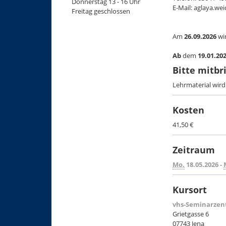
Donnerstag 13 - 16 Uhr
E-Mail: aglaya.we
Freitag geschlossen
Am
26.09.2026
wi
Ab
dem
19.01.20
Bitte mitbr
Lehrmaterial wir
Kosten
41,50 €
Zeitraum
Mo.
18.05.2026 -
Kursort
vhs-Seminarzent
Grietgasse 6
07743 Jena