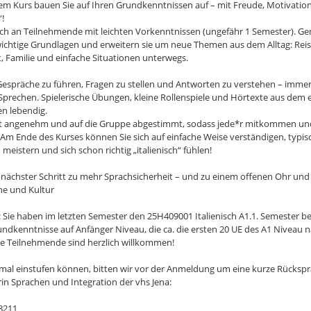
em Kurs bauen Sie auf Ihren Grundkenntnissen auf – mit Freude, Motivati
“!
sich an Teilnehmende mit leichten Vorkenntnissen (ungefähr 1 Semester). 
ichtige Grundlagen und erweitern sie um neue Themen aus dem Alltag: Reis
it, Familie und einfache Situationen unterwegs.
 Gespräche zu führen, Fragen zu stellen und Antworten zu verstehen – immer 
Sprechen. Spielerische Übungen, kleine Rollenspiele und Hörtexte aus dem
n lebendig.
t angenehm und auf die Gruppe abgestimmt, sodass jede*r mitkommen und
Am Ende des Kurses können Sie sich auf einfache Weise verständigen, typis
 meistern und sich schon richtig „italienisch“ fühlen!
hr nächster Schritt zu mehr Sprachsicherheit – und zu einem offenen Ohr und 
che und Kultur
Sie haben im letzten Semester den 25H409001 Italienisch A1.1. Semester be
ndkenntnisse auf Anfänger Niveau, die ca. die ersten 20 UE des A1 Niveau 
e Teilnehmende sind herzlich willkommen!
imal einstufen können, bitten wir vor der Anmeldung um eine kurze Rückspr
rin Sprachen und Integration der vhs Jena:
98211