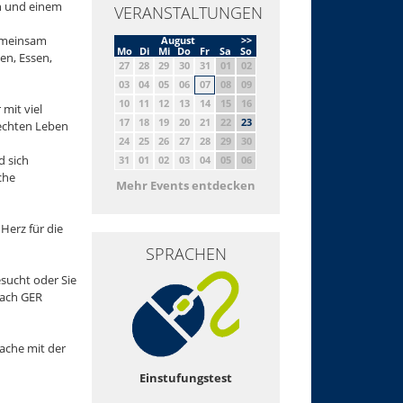
on und einem
VERANSTALTUNGEN
Gemeinsam
August
>>
Mo
Di
Mi
Do
Fr
Sa
So
en, Essen,
27
28
29
30
31
01
02
03
04
05
06
07
08
09
10
11
12
13
14
15
16
mit viel
17
18
19
20
21
22
23
 echten Leben
24
25
26
27
28
29
30
 sich
31
01
02
03
04
05
06
che
Mehr Events entdecken
Herz für die
SPRACHEN
sucht oder Sie
nach GER
ache mit der
Einstufungstest