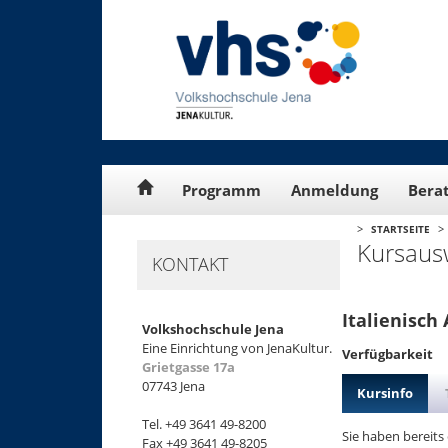
Cookie-Einstellungen
Programm
Anmeldung
Bera
>
>
STARTSEITE
Kursaus
KONTAKT
Italienisch
Volkshochschule Jena
Eine Einrichtung von JenaKultur.
Verfügbarkeit
Grietgasse 17a
07743 Jena
Kursinfo
Tel. +49 3641 49-8200
Sie haben bereits
Fax +49 3641 49-8205