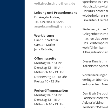
sprechen? In dies
volkshochschule@jena.de
Hauch „dolce vita
Der Kurs richtet 
Leitung und Pressekontakt
wiederholen wir w
Dr. Angela Anding
Einkaufen, Freize
Tel. +49 3641 49-8210
angela.anding@jena.de
Sie lernen, kurze
Gelegenheit zum 
Werkleitung
machen das Lerne
Friedrun Vollmer
Das Lerntempo is
Carsten Müller
wohlfühlen kann. 
Jana Gründig
Alltagssituationen
Öffnungszeiten
Dieser Kurs ist I
Montag 10 - 16 Uhr
italienische Spra
Dienstag 13 - 16 Uhr
Mittwoch 10 - 13 Uhr
Voraussetzungen: 
Donnerstag 13 - 18 Uhr
verfügen über Gru
Freitag 10 - 12 Uhr
entsprechen. Neu
Ferienöffnungszeiten
Damit wir Sie opt
Montag 10 - 16 Uhr
Fachbereichsleite
Dienstag 13 - 16 Uhr
Aglaya Weidner
Mittwoch 10 - 13 Uhr
Telefon: 03641-4