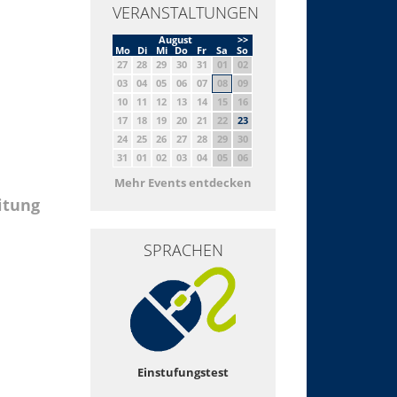
VERANSTALTUNGEN
August
>>
Mo
Di
Mi
Do
Fr
Sa
So
27
28
29
30
31
01
02
03
04
05
06
07
08
09
10
11
12
13
14
15
16
17
18
19
20
21
22
23
24
25
26
27
28
29
30
31
01
02
03
04
05
06
Mehr Events entdecken
itung
SPRACHEN
Einstufungstest