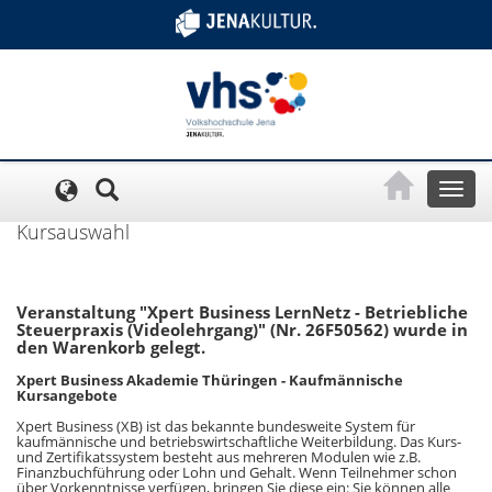
Cookie-Einstellungen
Toggl
naviga
Kursauswahl
Veranstaltung "Xpert Business LernNetz - Betriebliche
Steuerpraxis (Videolehrgang)" (Nr. 26F50562) wurde in
den Warenkorb gelegt.
Xpert Business Akademie Thüringen - Kaufmännische
Kursangebote
Xpert Business (XB) ist das bekannte bundesweite System für
kaufmännische und betriebswirtschaftliche Weiterbildung. Das Kurs-
und Zertifikatssystem besteht aus mehreren Modulen wie z.B.
Finanzbuchführung oder Lohn und Gehalt. Wenn Teilnehmer schon
über Vorkenntnisse verfügen, bringen Sie diese ein: Sie können alle