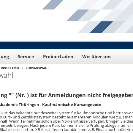
tung
Service
ProbierLaden
Wir über uns
>
PROGRAMM
KURSAUSWAHL
wahl
ng "" (Nr. ) ist für Anmeldungen nicht freigegebe
 Akademie Thüringen - Kaufmännische Kursangebote
B) ist das bekannte bundesweite System für kaufmännische und betriebswir
as Kurs- und Zertifikatssystem besteht aus mehreren Modulen wie z.B. Fin
alt. Wenn Teilnehmer schon über Vorkenntnisse verfügen, bringen Sie diese
 einzeln belegen. Nach jedem Kurs können Sie eine Prüfung ablegen, um ein 
ifikate lassen sich zu XB Abschlüssen kombinieren, z. B. Finanzbuchhalter/in 