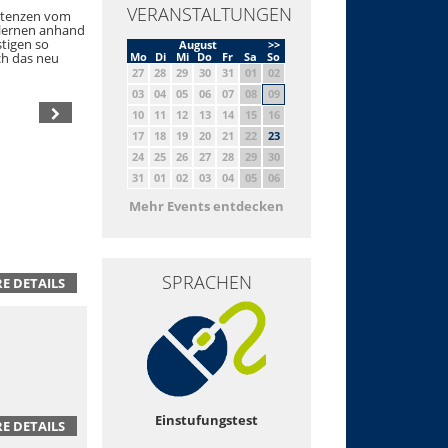
VERANSTALTUNGEN
petenzen vom
 lernen anhand
stigen so
August
>>
ch das neu
Mo
Di
Mi
Do
Fr
Sa
So
27
28
29
30
31
01
02
03
04
05
06
07
08
09
10
11
12
13
14
15
16
17
18
19
20
21
22
23
24
25
26
27
28
29
30
31
01
02
03
04
05
06
Mehr Events entdecken
SPRACHEN
E DETAILS
Einstufungstest
E DETAILS