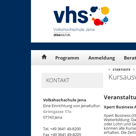
Cookie-Einstellungen
Programm
Anmeldung
Bera
>
>
STARTSEITE
Kursaus
KONTAKT
Veranstaltu
Volkshochschule Jena
Eine Einrichtung von JenaKultur.
Xpert Business
Grietgasse 17a
Xpert Business (X
07743 Jena
Weiterbildung. D
oder Lohn und Geh
können alle Kurse
Tel. +49 3641 49-8200
erhalten. Die Zert
Fax +49 3641 49-8205