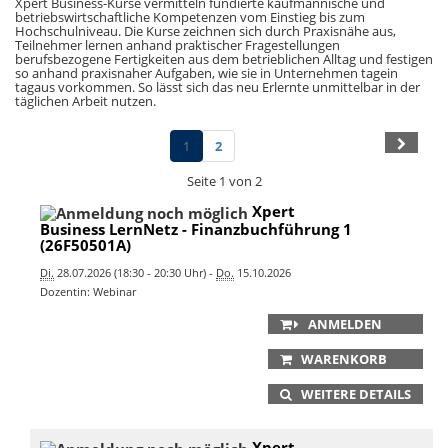
Xpert Business-Kurse vermitteln fundierte kaufmännische und
betriebswirtschaftliche Kompetenzen vom Einstieg bis zum
Hochschulniveau. Die Kurse zeichnen sich durch Praxisnähe aus,
Teilnehmer lernen anhand praktischer Fragestellungen
berufsbezogene Fertigkeiten aus dem betrieblichen Alltag und festigen
so anhand praxisnaher Aufgaben, wie sie in Unternehmen tagein
tagaus vorkommen. So lässt sich das neu Erlernte unmittelbar in der
täglichen Arbeit nutzen.
1
2
Seite 1 von 2
Xpert
Business LernNetz - Finanzbuchführung 1
(26F50501A)
Di.
28.07.2026 (18:30 - 20:30 Uhr) -
Do.
15.10.2026
Dozentin: Webinar
ANMELDEN
WARENKORB
WEITERE DETAILS
Xpert