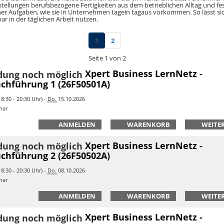
stellungen berufsbezogene Fertigkeiten aus dem betrieblichen Alltag und fe
er Aufgaben, wie sie in Unternehmen tagein tagaus vorkommen. So lässt si
ar in der täglichen Arbeit nutzen.
1
2
Seite 1 von 2
Xpert Business LernNetz -
chführung 1 (26F50501A)
8:30 - 20:30 Uhr) -
Do.
15.10.2026
nar
ANMELDEN
WARENKORB
WEITER
Xpert Business LernNetz -
chführung 2 (26F50502A)
8:30 - 20:30 Uhr) -
Do.
08.10.2026
nar
ANMELDEN
WARENKORB
WEITER
Xpert Business LernNetz -