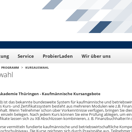
tung
Service
ProbierLaden
Wir über uns
>
PROGRAMM
KURSAUSWAHL
wahl
 Akademie Thüringen - Kaufmännische Kursangebote
B) ist das bekannte bundesweite System für kaufmännische und betriebswir
as Kurs- und Zertifikatssystem besteht aus mehreren Modulen wie z.B. Fin
alt. Wenn Teilnehmer schon über Vorkenntnisse verfügen, bringen Sie diese
 einzeln belegen. Nach jedem Kurs können Sie eine Prüfung ablegen, um ein 
ifikate lassen sich zu XB Abschlüssen kombinieren, z. B. Finanzbuchhalter/in 
urse vermitteln fundierte kaufmännische und betriebswirtschaftliche Kom
Hochschulniveau. Die Kurse zeichnen sich durch Praxisnähe aus, Teilnehmer