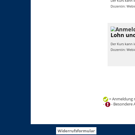
Der Kurs kann i
Dozentin: Webi
Lohn und
Der Kurs kann i
Dozentin: Webi
= Anmeldung m
-
- Besondere 
+
−
Widerrufsformular