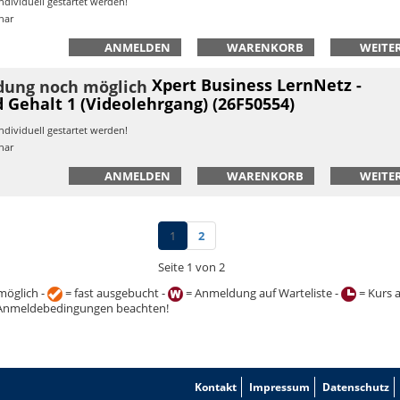
ndividuell gestartet werden!
nar
ANMELDEN
WARENKORB
WEITER
Xpert Business LernNetz -
 Gehalt 1 (Videolehrgang) (26F50554)
ndividuell gestartet werden!
nar
ANMELDEN
WARENKORB
WEITER
1
2
Seite 1 von 2
öglich -
= fast ausgebucht -
= Anmeldung auf Warteliste -
= Kurs 
Anmeldebedingungen beachten!
Kontakt
Impressum
Datenschutz