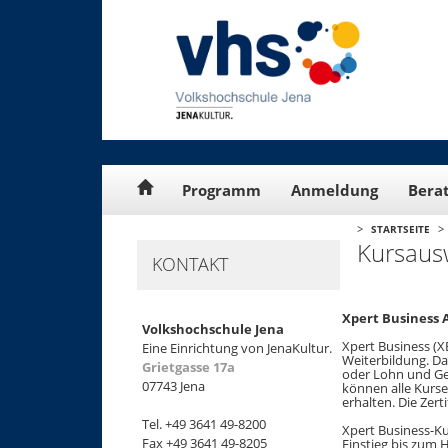
Cookie-Einstellungen
Programm
Anmeldung
Bera
>
>
STARTSEITE
Kursaus
KONTAKT
Xpert Business
Volkshochschule Jena
Xpert Business (X
Eine Einrichtung von JenaKultur.
Weiterbildung. D
Grietgasse 17a
oder Lohn und Geh
07743 Jena
können alle Kurse
erhalten. Die Zert
Tel. +49 3641 49-8200
Xpert Business-K
Fax +49 3641 49-8205
Einstieg bis zum 