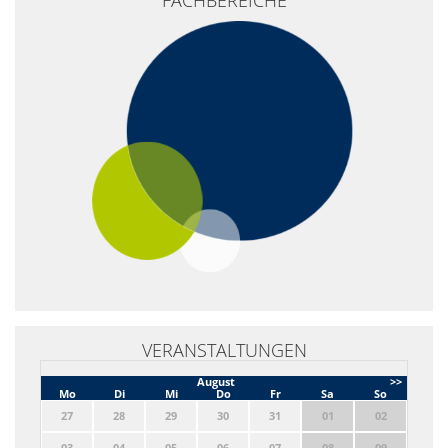
−
VERANSTALTUNGEN
August
>>
Mo
Di
Mi
Do
Fr
Sa
So
27
28
29
30
31
01
02
03
04
05
06
07
08
09