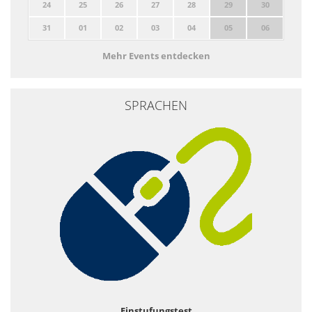
24
25
26
27
28
29
30
31
01
02
03
04
05
06
Mehr Events entdecken
SPRACHEN
Einstufungstest