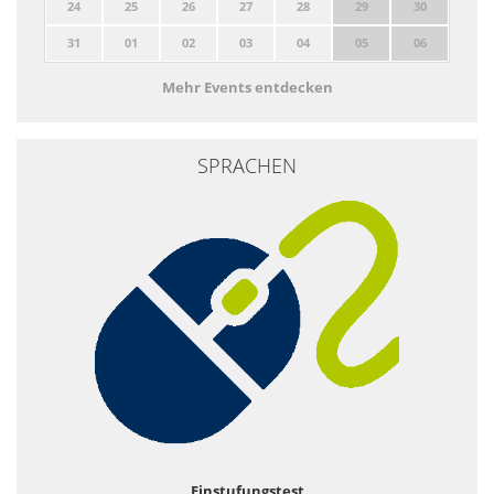
24
25
26
27
28
29
30
31
01
02
03
04
05
06
Mehr Events entdecken
SPRACHEN
Einstufungstest