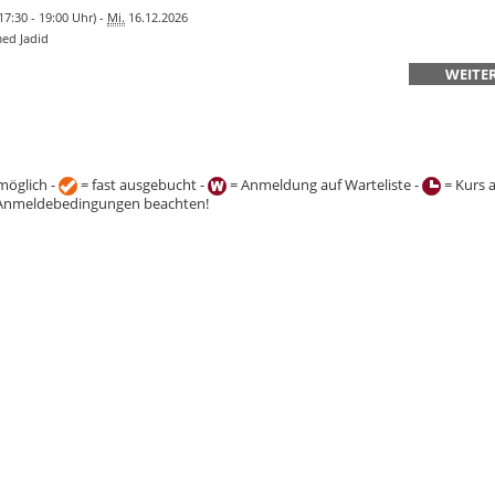
17:30 - 19:00 Uhr) -
Mi.
16.12.2026
ed Jadid
WEITER
öglich -
= fast ausgebucht -
= Anmeldung auf Warteliste -
= Kurs 
Anmeldebedingungen beachten!