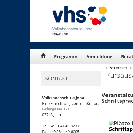
Cookie-Einstellungen
Programm
Anmeldung
Bera
>
>
STARTSEITE
Kursaus
KONTAKT
Veranstaltu
Volkshochschule Jena
Schriftspra
Eine Einrichtung von JenaKultur.
Grietgasse 17a
07743 Jena
Tel. +49 3641 49-8200
Schrifts
Fax +49 3641 49-8205