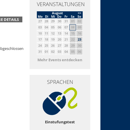
VERANSTALTUNGEN
August
>>
Mo
Di
Mi
Do
Fr
Sa
So
E DETAILS
27
28
29
30
31
01
02
03
04
05
06
07
08
09
10
11
12
13
14
15
16
17
18
19
20
21
22
23
24
25
26
27
28
29
30
abgeschlossen
31
01
02
03
04
05
06
Mehr Events entdecken
SPRACHEN
Einstufungstest