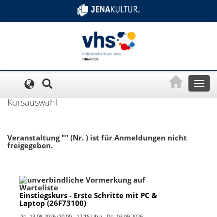
Cookie-Einstellungen
Toggl
naviga
Kursauswahl
Veranstaltung "" (Nr. ) ist für Anmeldungen nicht
freigegeben.
Einstiegskurs - Erste Schritte mit PC &
Laptop (26F73100)
Do.
13.08.2026 (10:00 - 12:15 Uhr) -
Do.
03.09.2026