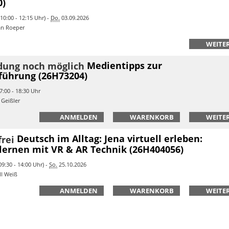
0)
10:00 - 12:15 Uhr) -
Do.
03.09.2026
an Roeper
WEITER
Medientipps zur
führung (26H73204)
7:00 - 18:30 Uhr
 Geißler
ANMELDEN
WARENKORB
WEITER
Deutsch im Alltag: Jena virtuell erleben:
lernen mit VR & AR Technik (26H404056)
9:30 - 14:00 Uhr) -
So.
25.10.2026
ll Weiß
ANMELDEN
WARENKORB
WEITER