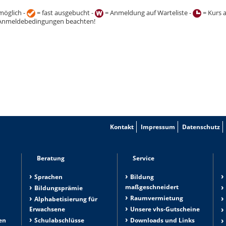
öglich -
= fast ausgebucht -
= Anmeldung auf Warteliste -
= Kurs 
Anmeldebedingungen beachten!
Kontakt
Impressum
Datenschutz
Beratung
Service
Sprachen
Bildung
maßgeschneidert
Bildungsprämie
Raumvermietung
n
Alphabetisierung für
Erwachsene
Unsere vhs-Gutscheine
en
Schulabschlüsse
Downloads und Links