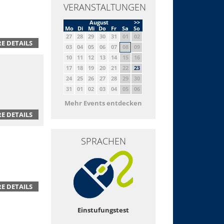
VERANSTALTUNGEN
August
>>
Mo
Di
Mi
Do
Fr
Sa
So
27
28
29
30
31
01
02
E DETAILS
03
04
05
06
07
08
09
10
11
12
13
14
15
16
17
18
19
20
21
22
23
24
25
26
27
28
29
30
31
01
02
03
04
05
06
Mehr Events entdecken
E DETAILS
SPRACHEN
E DETAILS
Einstufungstest