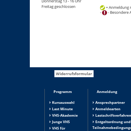
Donnerstag 13 - 16 Uhr
Freitag geschlossen
= Anmeldung m
-
- Besondere 
+
−
Widerrufsformular
Programm
Anmeldung
Kursauswahl
Ansprechpartner
Last Minute
Anmeldearten
VHS-Akademie
Lastschriftverfahre
Junge VHS
Entgeltordnung und
Teilnahmebedingung
VHS für