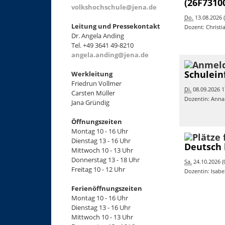
(26F7310
volkshochschule@jena.de
Do.
13.08.2026 (
Leitung und Pressekontakt
Dozent: Christi
Dr. Angela Anding
Tel. +49 3641 49-8210
angela.anding@jena.de
Schulein
Werkleitung
Friedrun Vollmer
Di.
08.09.2026 1
Carsten Müller
Dozentin: Anna
Jana Gründig
Öffnungszeiten
Montag 10 - 16 Uhr
Dienstag 13 - 16 Uhr
Deutsch 
Mittwoch 10 - 13 Uhr
Donnerstag 13 - 18 Uhr
Sa.
24.10.2026 (0
Freitag 10 - 12 Uhr
Dozentin: Isabe
Ferienöffnungszeiten
Montag 10 - 16 Uhr
Dienstag 13 - 16 Uhr
Mittwoch 10 - 13 Uhr