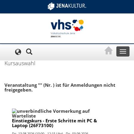
Cookie-Einstellungen
Toggl
naviga
Kursauswahl
Veranstaltung "" (Nr. ) ist für Anmeldungen nicht
freigegeben.
Einstiegskurs - Erste Schritte mit PC &
Laptop (26F73100)
Do.
13.08.2026 (10:00 - 12:15 Uhr) -
Do.
03.09.2026