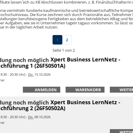
ifikate lassen sich zu XB Abschlüssen kombinieren, z. B. Finanzbuchhalter/in 
urse vermitteln fundierte kaufmännische und betriebswirtschaftliche Kom
Hochschulniveau. Die Kurse zeichnen sich durch Praxisnähe aus, Teilnehmer
stellungen berufsbezogene Fertigkeiten aus dem betrieblichen Alltag und fe
er Aufgaben, wie sie in Unternehmen tagein tagaus vorkommen. So lässt si
ar in der täglichen Arbeit nutzen.
1
2
Seite 1 von 2
Xpert Business LernNetz -
chführung 1 (26F50501A)
8:30 - 20:30 Uhr) -
Do.
15.10.2026
nar
ANMELDEN
WARENKORB
WEITER
Xpert Business LernNetz -
chführung 2 (26F50502A)
8:30 - 20:30 Uhr) -
Do.
08.10.2026
nar
WEITER