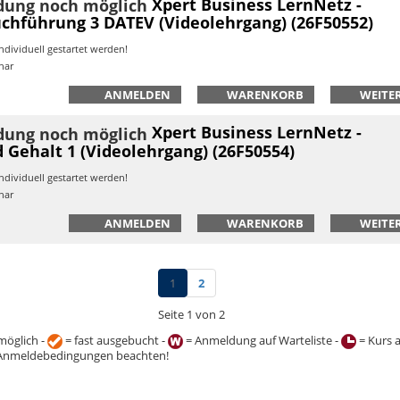
Xpert Business LernNetz -
chführung 3 DATEV (Videolehrgang) (26F50552)
ndividuell gestartet werden!
nar
ANMELDEN
WARENKORB
WEITER
Xpert Business LernNetz -
 Gehalt 1 (Videolehrgang) (26F50554)
ndividuell gestartet werden!
nar
ANMELDEN
WARENKORB
WEITER
1
2
Seite 1 von 2
öglich -
= fast ausgebucht -
= Anmeldung auf Warteliste -
= Kurs 
Anmeldebedingungen beachten!