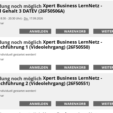
Xpert Business LernNetz -
 Gehalt 3 DATEV (26F50506A)
8:30 - 20:30 Uhr) -
Do.
17.09.2026
nar
ANMELDEN
WARENKORB
WEITER
Xpert Business LernNetz -
chführung 1 (Videolehrgang) (26F50550)
ndividuell gestartet werden!
nar
ANMELDEN
WARENKORB
WEITER
Xpert Business LernNetz -
chführung 2 (Videolehrgang) (26F50551)
ndividuell gestartet werden!
nar
ANMELDEN
WARENKORB
WEITER