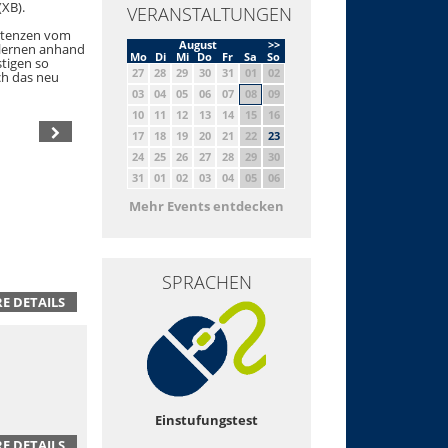
(XB).
VERANSTALTUNGEN
petenzen vom
August
>>
 lernen anhand
Mo
Di
Mi
Do
Fr
Sa
So
stigen so
27
28
29
30
31
01
02
ch das neu
03
04
05
06
07
08
09
10
11
12
13
14
15
16
17
18
19
20
21
22
23
24
25
26
27
28
29
30
31
01
02
03
04
05
06
Mehr Events entdecken
SPRACHEN
E DETAILS
Einstufungstest
E DETAILS