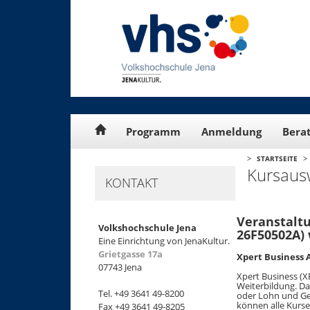
Cookie-Einstellungen
Programm
Anmeldung
Bera
>
>
STARTSEITE
Kursaus
KONTAKT
Veranstaltu
Volkshochschule Jena
26F50502A) 
Eine Einrichtung von JenaKultur.
Grietgasse 17a
Xpert Business
07743 Jena
Xpert Business (X
Weiterbildung. D
Tel. +49 3641 49-8200
oder Lohn und Geh
können alle Kurse
Fax +49 3641 49-8205