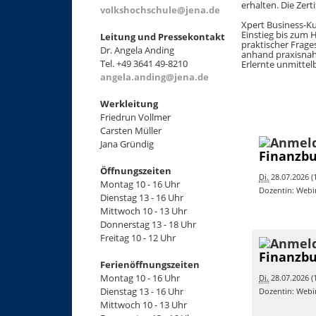
erhalten. Die Zert
volkshochschule@jena.de
Xpert Business-K
Einstieg bis zum 
Leitung und Pressekontakt
praktischer Frage
Dr. Angela Anding
anhand praxisnah
Tel. +49 3641 49-8210
Erlernte unmittelb
angela.anding@jena.de
Werkleitung
Friedrun Vollmer
Carsten Müller
Jana Gründig
Finanzbu
Öffnungszeiten
Di.
28.07.2026 (1
Montag 10 - 16 Uhr
Dozentin: Webi
Dienstag 13 - 16 Uhr
Mittwoch 10 - 13 Uhr
Donnerstag 13 - 18 Uhr
Freitag 10 - 12 Uhr
Finanzbu
Ferienöffnungszeiten
Montag 10 - 16 Uhr
Di.
28.07.2026 (1
Dienstag 13 - 16 Uhr
Dozentin: Webi
Mittwoch 10 - 13 Uhr