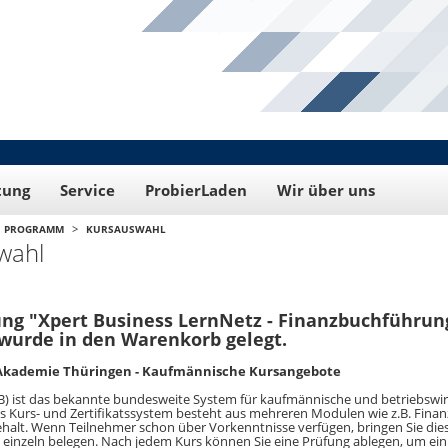
tung
Service
ProbierLaden
Wir über uns
>
PROGRAMM
KURSAUSWAHL
wahl
ng "Xpert Business LernNetz - Finanzbuchführung
wurde in den Warenkorb gelegt.
 Akademie Thüringen - Kaufmännische Kursangebote
B) ist das bekannte bundesweite System für kaufmännische und betriebswir
as Kurs- und Zertifikatssystem besteht aus mehreren Modulen wie z.B. Fin
alt. Wenn Teilnehmer schon über Vorkenntnisse verfügen, bringen Sie diese
 einzeln belegen. Nach jedem Kurs können Sie eine Prüfung ablegen, um ein 