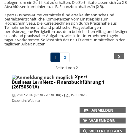
ablegen, um ein Zertifikat zu erhalten. Die Zertifikate lassen sich zu XB
Abschlüssen kombinieren, z. B. Finanzbuchhalter/in (XB).
Xpert Business-Kurse vermitteln fundierte kaufmännische und
betriebswirtschaftliche Kompetenzen vom Einstieg bis zum
Hochschulniveau. Die Kurse zeichnen sich durch Praxisnähe aus,
Teilnehmer lernen anhand praktischer Fragestellungen
berufsbezogene Fertigkeiten aus dem betrieblichen Alltag und festigen
so anhand praxisnaher Aufgaben, wie sie in Unternehmen tagein
tagaus vorkommen. So lässt sich das neu Erlernte unmittelbar in der
täglichen Arbeit nutzen.
1
2
Seite 1 von 2
Xpert
Business LernNetz - Finanzbuchführung 1
(26F50501A)
Di.
28.07.2026 (18:30 - 20:30 Uhr) -
Do.
15.10.2026
Dozentin: Webinar
ANMELDEN
WARENKORB
WEITERE DETAILS