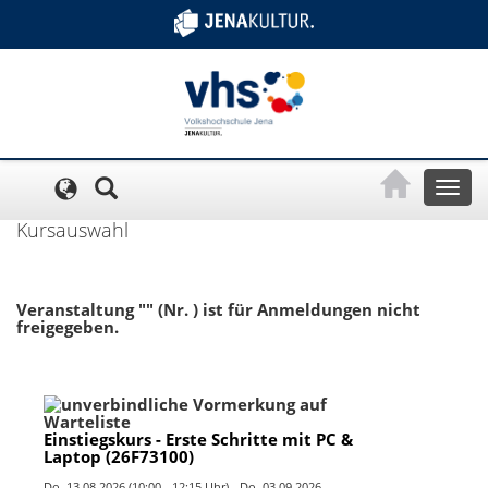
Cookie-Einstellungen
Toggl
naviga
Kursauswahl
Veranstaltung "" (Nr. ) ist für Anmeldungen nicht
freigegeben.
Einstiegskurs - Erste Schritte mit PC &
Laptop (26F73100)
Do.
13.08.2026 (10:00 - 12:15 Uhr) -
Do.
03.09.2026