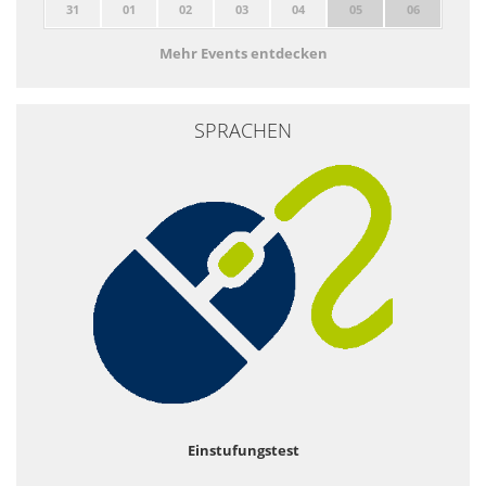
31
01
02
03
04
05
06
Mehr Events entdecken
SPRACHEN
Einstufungstest