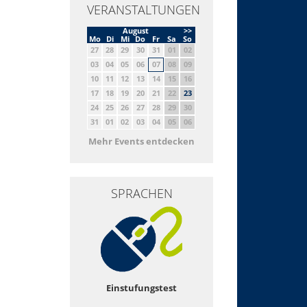
VERANSTALTUNGEN
August
>>
Mo
Di
Mi
Do
Fr
Sa
So
27
28
29
30
31
01
02
03
04
05
06
07
08
09
10
11
12
13
14
15
16
17
18
19
20
21
22
23
24
25
26
27
28
29
30
31
01
02
03
04
05
06
Mehr Events entdecken
SPRACHEN
Einstufungstest