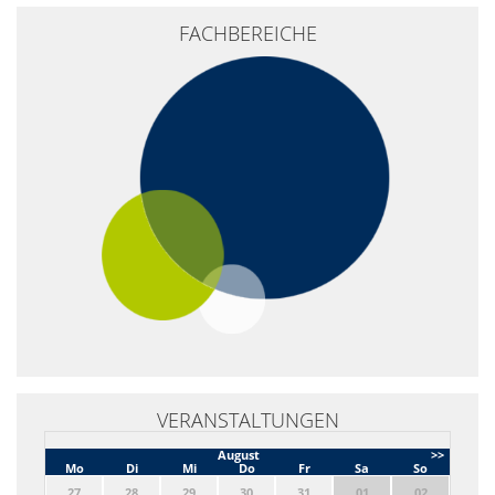
+
FACHBEREICHE
−
VERANSTALTUNGEN
August
>>
Mo
Di
Mi
Do
Fr
Sa
So
27
28
29
30
31
01
02