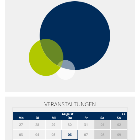
VERANSTALTUNGEN
August
>>
Mo
Di
Mi
Do
Fr
Sa
So
27
28
29
30
31
01
02
03
04
05
06
07
08
09