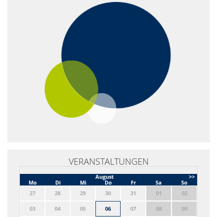
VERANSTALTUNGEN
August
>>
Mo
Di
Mi
Do
Fr
Sa
So
27
28
29
30
31
01
02
03
04
05
06
07
08
09