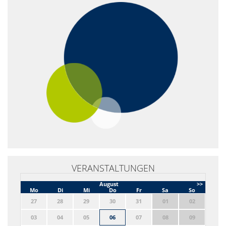
VERANSTALTUNGEN
August
>>
Mo
Di
Mi
Do
Fr
Sa
So
27
28
29
30
31
01
02
03
04
05
06
07
08
09