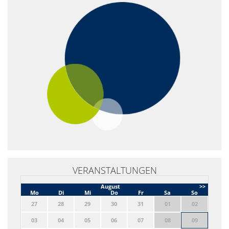
VERANSTALTUNGEN
August
>>
Mo
Di
Mi
Do
Fr
Sa
So
27
28
29
30
31
01
02
03
04
05
06
07
08
09