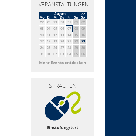
VERANSTALTUNGEN
August
>>
Mo
Di
Mi
Do
Fr
Sa
So
27
28
29
30
31
01
02
03
04
05
06
07
08
09
10
11
12
13
14
15
16
17
18
19
20
21
22
23
24
25
26
27
28
29
30
31
01
02
03
04
05
06
Mehr Events entdecken
SPRACHEN
Einstufungstest