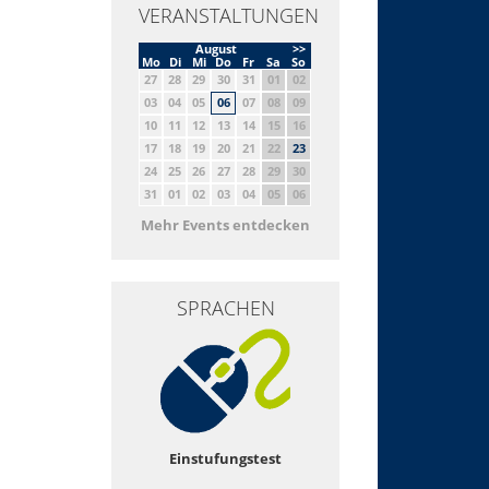
VERANSTALTUNGEN
August
>>
Mo
Di
Mi
Do
Fr
Sa
So
27
28
29
30
31
01
02
03
04
05
06
07
08
09
10
11
12
13
14
15
16
17
18
19
20
21
22
23
24
25
26
27
28
29
30
31
01
02
03
04
05
06
Mehr Events entdecken
SPRACHEN
Einstufungstest