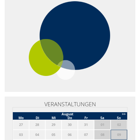
VERANSTALTUNGEN
August
>>
Mo
Di
Mi
Do
Fr
Sa
So
27
28
29
30
31
01
02
03
04
05
06
07
08
09