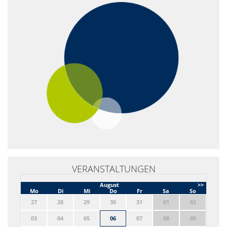
VERANSTALTUNGEN
August
>>
Mo
Di
Mi
Do
Fr
Sa
So
27
28
29
30
31
01
02
03
04
05
06
07
08
09