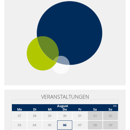
VERANSTALTUNGEN
August
>>
Mo
Di
Mi
Do
Fr
Sa
So
27
28
29
30
31
01
02
03
04
05
06
07
08
09