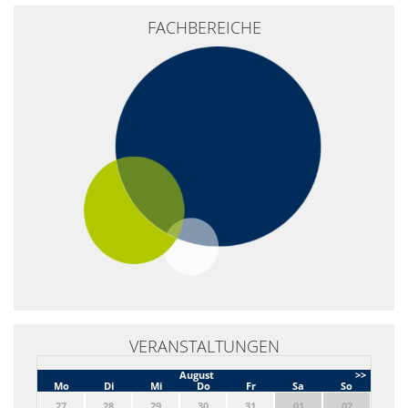
+
FACHBEREICHE
−
VERANSTALTUNGEN
August
>>
Mo
Di
Mi
Do
Fr
Sa
So
27
28
29
30
31
01
02