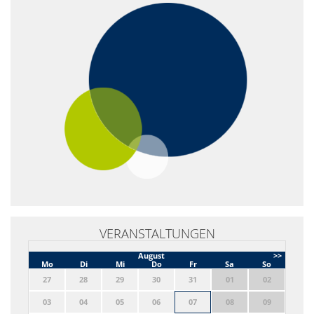
VERANSTALTUNGEN
August
>>
Mo
Di
Mi
Do
Fr
Sa
So
27
28
29
30
31
01
02
03
04
05
06
07
08
09