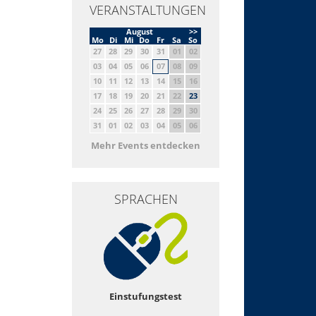
VERANSTALTUNGEN
August
>>
Mo
Di
Mi
Do
Fr
Sa
So
27
28
29
30
31
01
02
03
04
05
06
07
08
09
10
11
12
13
14
15
16
17
18
19
20
21
22
23
24
25
26
27
28
29
30
31
01
02
03
04
05
06
Mehr Events entdecken
SPRACHEN
Einstufungstest