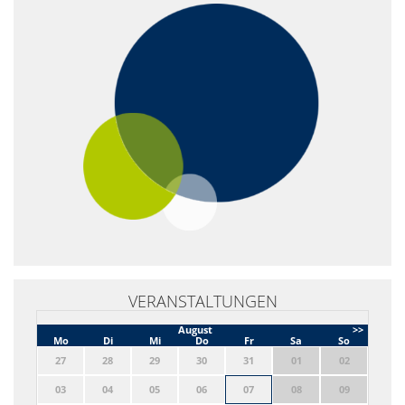
VERANSTALTUNGEN
August
>>
Mo
Di
Mi
Do
Fr
Sa
So
27
28
29
30
31
01
02
03
04
05
06
07
08
09