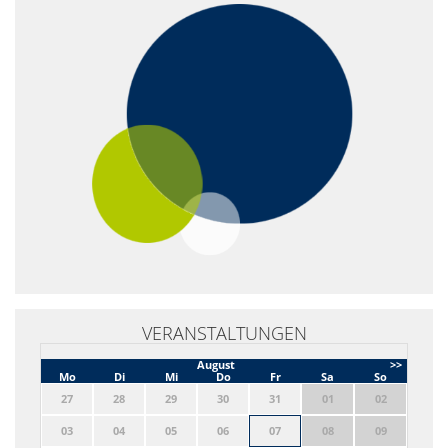
VERANSTALTUNGEN
August
>>
Mo
Di
Mi
Do
Fr
Sa
So
27
28
29
30
31
01
02
03
04
05
06
07
08
09