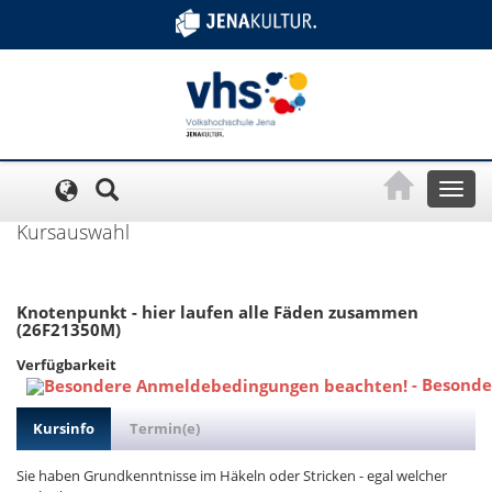
Cookie-Einstellungen
Toggl
naviga
Kursauswahl
Knotenpunkt - hier laufen alle Fäden zusammen
(26F21350M)
Verfügbarkeit
-
Besonde
Kursinfo
Termin(e)
Sie haben Grundkenntnisse im Häkeln oder Stricken - egal welcher