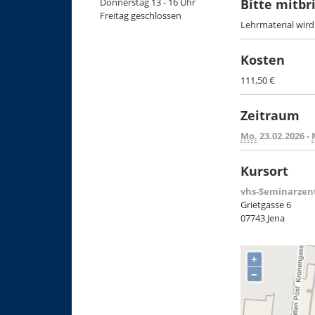
Donnerstag 13 - 16 Uhr
Bitte mitbr
Freitag geschlossen
Lehrmaterial wir
Kosten
111,50 €
Zeitraum
Mo.
23.02.2026 -
Kursort
vhs-Seminarzent
Grietgasse 6
07743 Jena
+
−