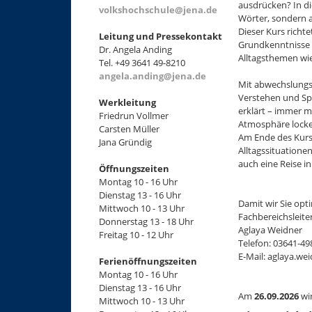
ausdrücken? In di
volkshochschule@jena.de
Wörter, sondern a
Dieser Kurs richt
Leitung und Pressekontakt
Grundkenntnisse e
Dr. Angela Anding
Alltagsthemen wie 
Tel. +49 3641 49-8210
angela.anding@jena.de
Mit abwechslungsr
Verstehen und Sp
Werkleitung
erklärt – immer m
Friedrun Vollmer
Atmosphäre locker
Carsten Müller
Am Ende des Kurs
Jana Gründig
Alltagssituatione
auch eine Reise in
Öffnungszeiten
Montag 10 - 16 Uhr
Dienstag 13 - 16 Uhr
Damit wir Sie opt
Mittwoch 10 - 13 Uhr
Fachbereichsleite
Donnerstag 13 - 18 Uhr
Aglaya Weidner
Freitag 10 - 12 Uhr
Telefon: 03641-4
E-Mail: aglaya.we
Ferienöffnungszeiten
Montag 10 - 16 Uhr
Dienstag 13 - 16 Uhr
Am
26.09.2026
wi
Mittwoch 10 - 13 Uhr