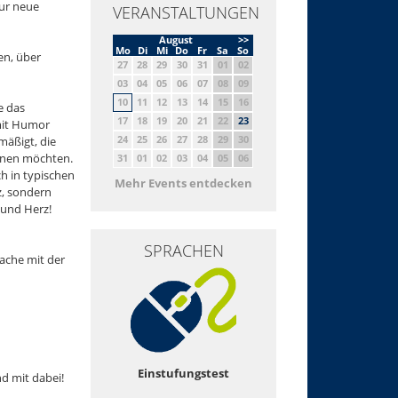
nur neue
VERANSTALTUNGEN
August
>>
Mo
Di
Mi
Do
Fr
Sa
So
en, über
27
28
29
30
31
01
02
03
04
05
06
07
08
09
10
11
12
13
14
15
16
e das
17
18
19
20
21
22
23
mit Humor
24
25
26
27
28
29
30
mäßigt, die
ernen möchten.
31
01
02
03
04
05
06
h in typischen
Mehr Events entdecken
z, sondern
 und Herz!
SPRACHEN
ache mit der
Einstufungstest
nd mit dabei!