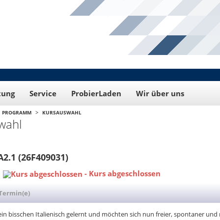
tung
Service
ProbierLaden
Wir über uns
>
PROGRAMM
KURSAUSWAHL
wahl
A2.1 (26F409031)
-
Kurs abgeschlossen
Termin(e)
in bisschen Italienisch gelernt und möchten sich nun freier, spontaner und 