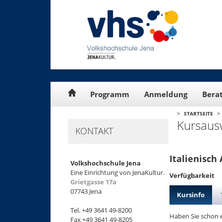
Cookie-Einstellungen
Programm
Anmeldung
Bera
>
>
STARTSEITE
Kursaus
KONTAKT
Italienisch 
Volkshochschule Jena
Eine Einrichtung von JenaKultur.
Verfügbarkeit
Grietgasse 17a
07743 Jena
Kursinfo
Tel. +49 3641 49-8200
Haben Sie schon e
Fax +49 3641 49-8205