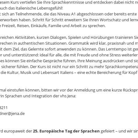
esem Kurs vertiefen Sie Ihre Sprachkenntnisse und entdecken dabei nicht 
uch das italienische Lebensgefühl!
et sich an Teilnehmende, die das Niveau A1 abgeschlossen oder bereits erste
rworben haben. Schritt für Schritt erweitern Sie Ihren Wortschatz und lern
Freizeit, Reisen, Einkäufe, Familie und Arbeit zu sprechen.
eichen Aktivitäten, kurzen Dialogen, Spielen und Hörübungen trainieren Si
rechen in authentischen Situationen. Grammatik wird klar, praxisnah und 
it dem Ziel, das Gelernte sofort anwenden zu können. Das Lerntempo ist ge
 und unterstützend: ideal für alle, die mit Freude und ohne Stress weiterl
es können Sie einfache Gespräche führen, Ihre Meinung ausdrücken und sic
n sicherer fühlen. Der Kurs ist nicht nur ein Schritt zu mehr Sprachkompeten
 die Kultur, Musik und Lebensart Italiens – eine echte Bereicherung für Kopf
imal einstufen können, bitten wir vor der Anmeldung um eine kurze Rückspr
rin Sprachen und Integration der vhs Jena:
98211
idner@jena.de
rd europaweit der
25. Europäische Tag der Sprachen
gefeiert – und wir si