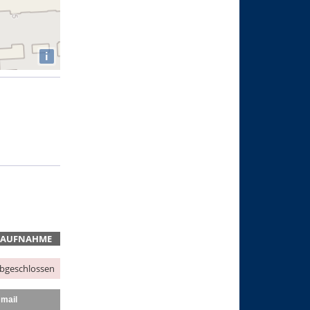
i
TAUFNAHME
abgeschlossen
mail