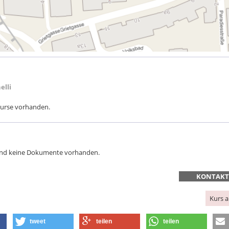
elli
 Kurse vorhanden.
sind keine Dokumente vorhanden.
KONTAK
Kurs 
tweet
teilen
teilen