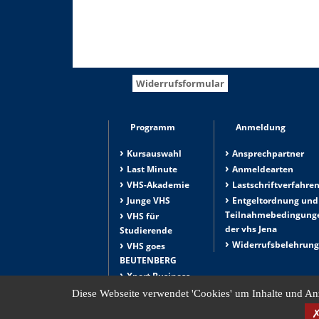
Widerrufsformular
Programm
Anmeldung
Kursauswahl
Ansprechpartner
Last Minute
Anmeldearten
VHS-Akademie
Lastschriftverfahre
Junge VHS
Entgeltordnung und
Teilnahmebedingung
VHS für
der vhs Jena
Studierende
Widerrufsbelehrun
VHS goes
BEUTENBERG
Xpert Business
Akademie
Diese Webseite verwendet 'Cookies' um Inhalte und Anz
Thüringen