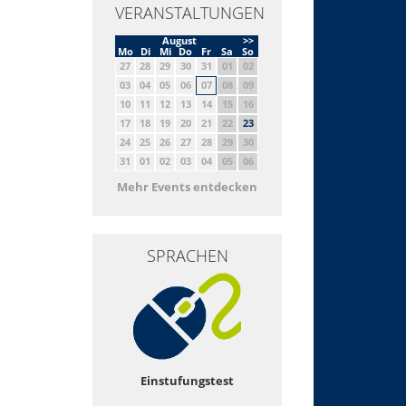
VERANSTALTUNGEN
August
>>
Mo
Di
Mi
Do
Fr
Sa
So
27
28
29
30
31
01
02
03
04
05
06
07
08
09
10
11
12
13
14
15
16
17
18
19
20
21
22
23
24
25
26
27
28
29
30
31
01
02
03
04
05
06
Mehr Events entdecken
SPRACHEN
Einstufungstest