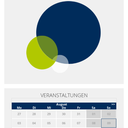
VERANSTALTUNGEN
August
>>
Mo
Di
Mi
Do
Fr
Sa
So
27
28
29
30
31
01
02
03
04
05
06
07
08
09