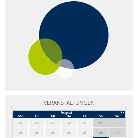
VERANSTALTUNGEN
August
>>
Mo
Di
Mi
Do
Fr
Sa
So
27
28
29
30
31
01
02
03
04
05
06
07
08
09