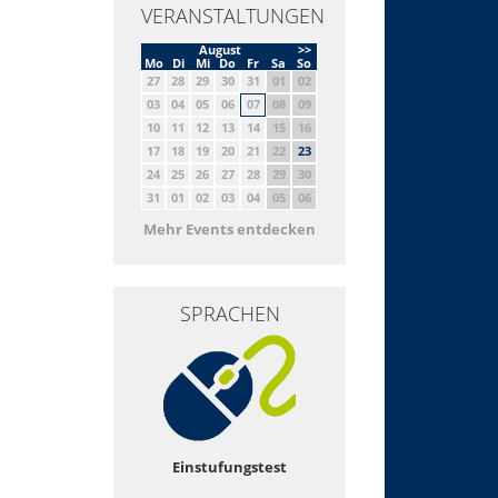
VERANSTALTUNGEN
August
>>
Mo
Di
Mi
Do
Fr
Sa
So
27
28
29
30
31
01
02
03
04
05
06
07
08
09
10
11
12
13
14
15
16
17
18
19
20
21
22
23
24
25
26
27
28
29
30
31
01
02
03
04
05
06
Mehr Events entdecken
SPRACHEN
Einstufungstest