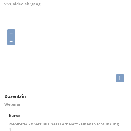
vhs, Videolehrgang
+
−
i
Dozent/in
Webinar
Kurse
26F50501A - Xpert Business LernNetz - Finanzbuchführung
1