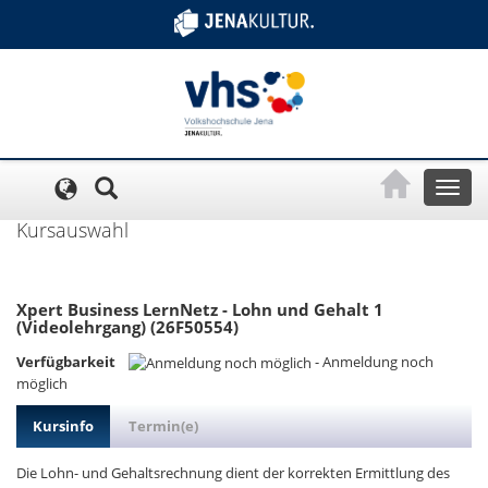
Cookie-Einstellungen
Toggl
naviga
Kursauswahl
Xpert Business LernNetz - Lohn und Gehalt 1
(Videolehrgang) (26F50554)
Verfügbarkeit
-
Anmeldung noch
möglich
Kursinfo
Termin(e)
Die Lohn- und Gehaltsrechnung dient der korrekten Ermittlung des