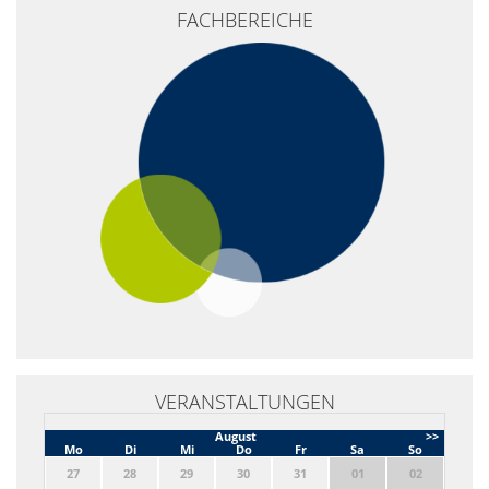
FACHBEREICHE
VERANSTALTUNGEN
August
>>
Mo
Di
Mi
Do
Fr
Sa
So
27
28
29
30
31
01
02