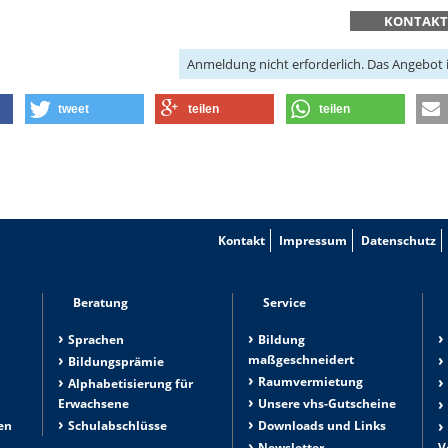
KONTAK
Anmeldung nicht erforderlich. Das Angebot is
tweet
teilen
teilen
Kontakt
Impressum
Datenschutz
Beratung
Service
Sprachen
Bildung
maßgeschneidert
Bildungsprämie
Raumvermietung
n
Alphabetisierung für
Erwachsene
Unsere vhs-Gutscheine
en
Schulabschlüsse
Downloads und Links
Newsletter
V