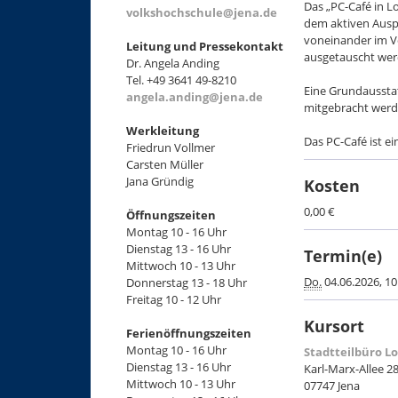
Das „PC-Café in L
volkshochschule@jena.de
dem aktiven Ausp
voneinander im V
Leitung und Pressekontakt
ausgetauscht wer
Dr. Angela Anding
Tel. +49 3641 49-8210
Eine Grundausstat
angela.anding@jena.de
mitgebracht werd
Werkleitung
Das PC-Café ist e
Friedrun Vollmer
Carsten Müller
Jana Gründig
Kosten
0,00 €
Öffnungszeiten
Montag 10 - 16 Uhr
Dienstag 13 - 16 Uhr
Termin(e)
Mittwoch 10 - 13 Uhr
Do.
04.06.2026, 10
Donnerstag 13 - 18 Uhr
Freitag 10 - 12 Uhr
Kursort
Ferienöffnungszeiten
Montag 10 - 16 Uhr
Stadtteilbüro L
Dienstag 13 - 16 Uhr
Karl-Marx-Allee 2
Mittwoch 10 - 13 Uhr
07747 Jena