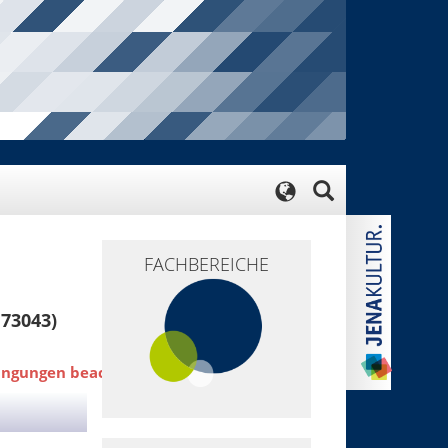
FACHBEREICHE
F73043)
ngungen beachten!