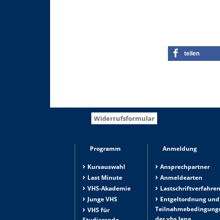
teilen
Widerrufsformular
Programm
Anmeldung
Kursauswahl
Ansprechpartner
Last Minute
Anmeldearten
VHS-Akademie
Lastschriftverfahre
Junge VHS
Entgeltordnung und
Teilnahmebedingung
VHS für
der vhs Jena
Studierende