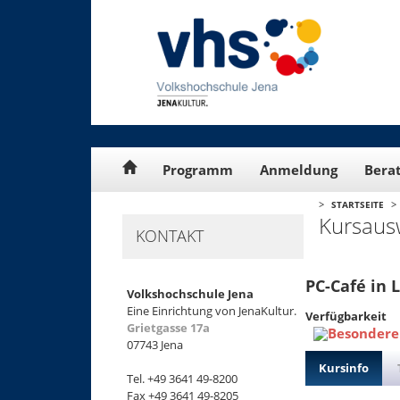
Cookie-Einstellungen
Programm
Anmeldung
Bera
>
>
STARTSEITE
Kursaus
KONTAKT
PC-Café in 
Volkshochschule Jena
Eine Einrichtung von JenaKultur.
Verfügbarkeit
Grietgasse 17a
07743 Jena
Kursinfo
Tel. +49 3641 49-8200
Fax +49 3641 49-8205