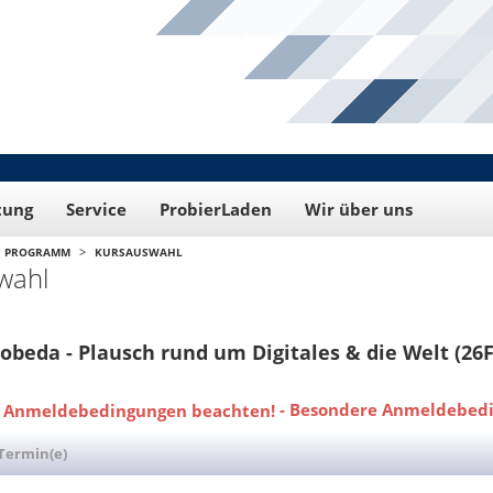
tung
Service
ProbierLaden
Wir über uns
>
PROGRAMM
KURSAUSWAHL
wahl
Lobeda - Plausch rund um Digitales & die Welt (26
-
Besondere Anmeldebedi
Termin(e)