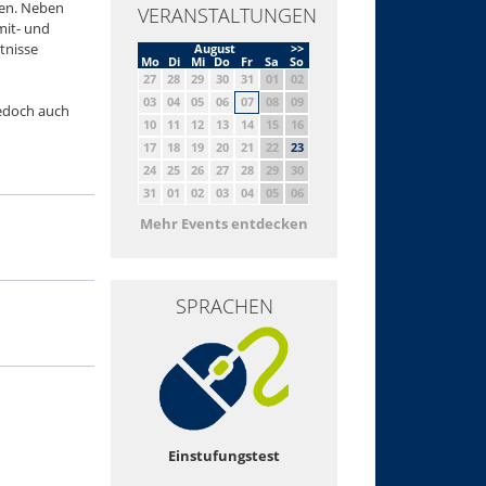
ben. Neben
VERANSTALTUNGEN
it- und
tnisse
August
>>
Mo
Di
Mi
Do
Fr
Sa
So
27
28
29
30
31
01
02
03
04
05
06
07
08
09
jedoch auch
10
11
12
13
14
15
16
17
18
19
20
21
22
23
24
25
26
27
28
29
30
31
01
02
03
04
05
06
Mehr Events entdecken
SPRACHEN
Einstufungstest