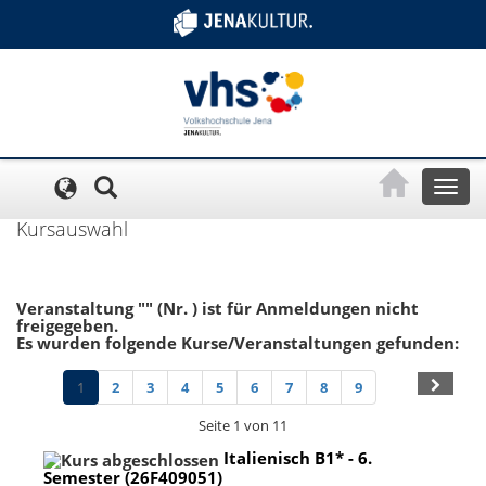
Cookie-Einstellungen
Toggl
naviga
Kursauswahl
Veranstaltung "" (Nr. ) ist für Anmeldungen nicht
freigegeben.
Es wurden folgende Kurse/Veranstaltungen gefunden:
1
2
3
4
5
6
7
8
9
Seite 1 von 11
Italienisch B1* - 6.
Semester (26F409051)