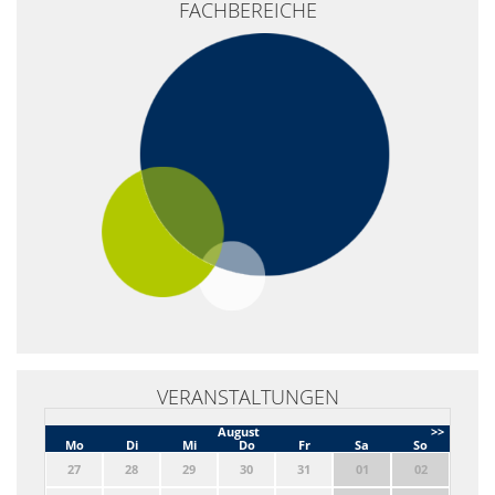
FACHBEREICHE
−
VERANSTALTUNGEN
August
>>
Mo
Di
Mi
Do
Fr
Sa
So
27
28
29
30
31
01
02