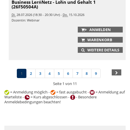
Business LernNetz - Lohn und Gehalt 1
(26F50504A)
Di.
28.07.2026 (18:30 - 20:30 Uhr) -
Do.
15.10.2026
Dozentin: Webinar
ANMELDEN
WARENKORB
WEITERE DETAILS
1
2
3
4
5
6
7
8
9
Seite 1 von 11
= Anmeldung möglich -
= fast ausgebucht -
= Anmeldung auf
Warteliste -
= Kurs abgeschlossen -
- Besondere
Anmeldebedingungen beachten!
+