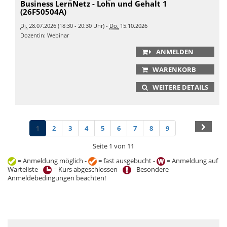
Business LernNetz - Lohn und Gehalt 1
(26F50504A)
Di.
28.07.2026 (18:30 - 20:30 Uhr) -
Do.
15.10.2026
Dozentin: Webinar
ANMELDEN
WARENKORB
WEITERE DETAILS
1
2
3
4
5
6
7
8
9
Seite 1 von 11
= Anmeldung möglich -
= fast ausgebucht -
= Anmeldung auf
Warteliste -
= Kurs abgeschlossen -
- Besondere
Anmeldebedingungen beachten!
+