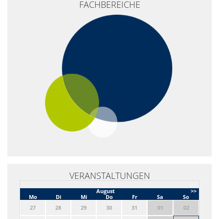
FACHBEREICHE
−
VERANSTALTUNGEN
August
>>
Mo
Di
Mi
Do
Fr
Sa
So
27
28
29
30
31
01
02