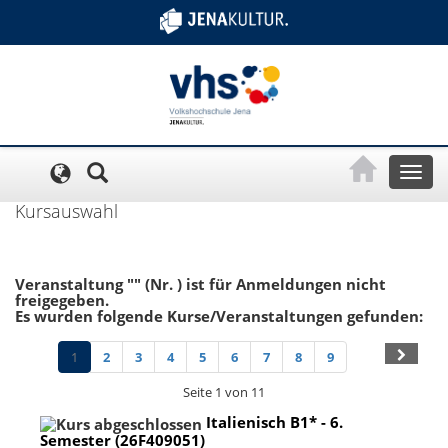
Cookie-Einstellungen
Toggl
naviga
Kursauswahl
Veranstaltung "" (Nr. ) ist für Anmeldungen nicht
freigegeben.
Es wurden folgende Kurse/Veranstaltungen gefunden:
1
2
3
4
5
6
7
8
9
Seite 1 von 11
Italienisch B1* - 6.
Semester (26F409051)