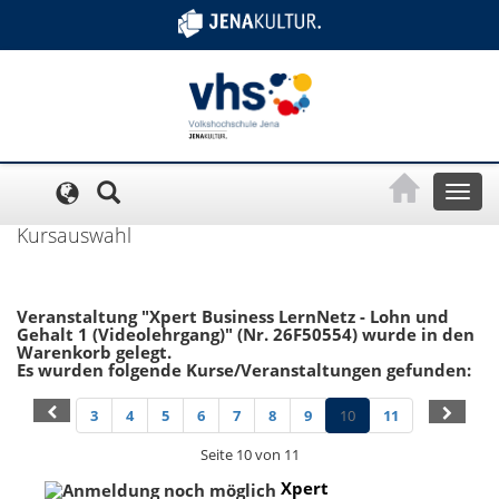
Cookie-Einstellungen
Toggl
naviga
Kursauswahl
Veranstaltung "Xpert Business LernNetz - Lohn und
Gehalt 1 (Videolehrgang)" (Nr. 26F50554) wurde in den
Warenkorb gelegt.
Es wurden folgende Kurse/Veranstaltungen gefunden:
3
4
5
6
7
8
9
10
11
Seite 10 von 11
Xpert