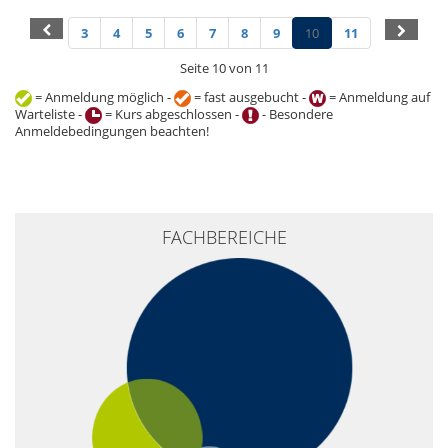
3
4
5
6
7
8
9
10
11
Seite 10 von 11
= Anmeldung möglich -
= fast ausgebucht -
= Anmeldung auf
Warteliste -
= Kurs abgeschlossen -
- Besondere
Anmeldebedingungen beachten!
+
FACHBEREICHE
−