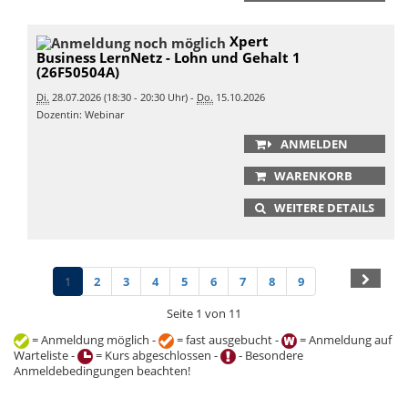
Xpert
Business LernNetz - Lohn und Gehalt 1
(26F50504A)
Di.
28.07.2026 (18:30 - 20:30 Uhr) -
Do.
15.10.2026
Dozentin: Webinar
ANMELDEN
WARENKORB
WEITERE DETAILS
1
2
3
4
5
6
7
8
9
Seite 1 von 11
= Anmeldung möglich -
= fast ausgebucht -
= Anmeldung auf
Warteliste -
= Kurs abgeschlossen -
- Besondere
Anmeldebedingungen beachten!