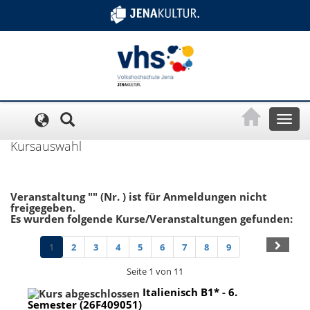
Cookie-Einstellungen
Toggl
naviga
Kursauswahl
Veranstaltung "" (Nr. ) ist für Anmeldungen nicht
freigegeben.
Es wurden folgende Kurse/Veranstaltungen gefunden:
1
2
3
4
5
6
7
8
9
Seite 1 von 11
Italienisch B1* - 6.
Semester (26F409051)